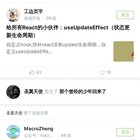
工边页字
关注
前端开发
3年前
·
给所有React的小伙伴：useUpdateEffect（状态更
新生命周期）
自定义hook,弥补react没有update生命周期，自
定义useUpdateEffe...
43
16
圣翼天使
关注了
那个曾经的少年回来了
圣翼天使
赞了这篇文章
MacroZheng
关注
公众号：macrozheng
4年前
·