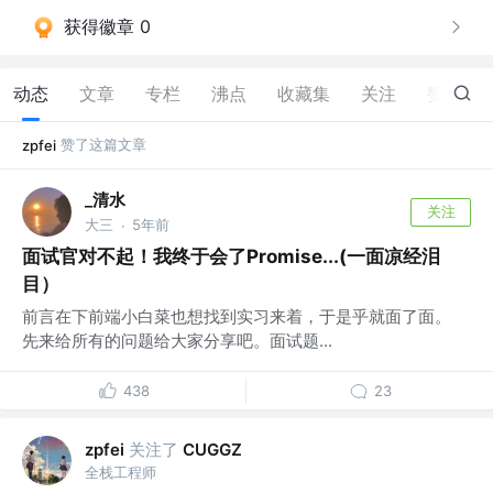
获得徽章 0
动态
文章
专栏
沸点
收藏集
关注
赞
3
赞了这篇文章
zpfei
_清水
关注
大三
5年前
·
面试官对不起！我终于会了Promise...(一面凉经泪
目）
前言在下前端小白菜也想找到实习来着，于是乎就面了面。
先来给所有的问题给大家分享吧。面试题...
438
23
关注了
zpfei
CUGGZ
全栈工程师