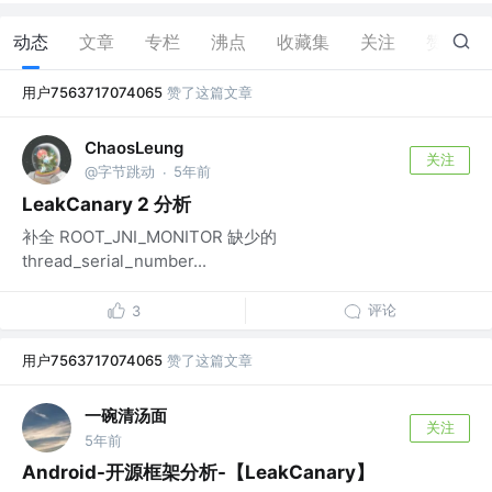
动态
文章
专栏
沸点
收藏集
关注
赞
3
用户7563717074065
赞了这篇文章
ChaosLeung
关注
@字节跳动
5年前
·
LeakCanary 2 分析
补全 ROOT_JNI_MONITOR 缺少的
thread_serial_number...
评论
3
用户7563717074065
赞了这篇文章
一碗清汤面
关注
5年前
Android-开源框架分析-【LeakCanary】