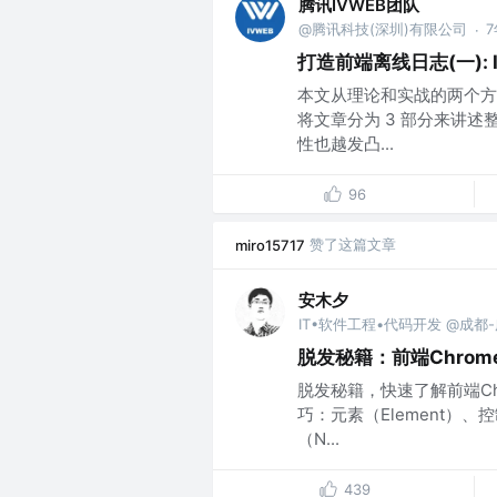
腾讯IVWEB团队
@腾讯科技(深圳)有限公司
·
打造前端离线日志(一): I
本文从理论和实战的两个方
将文章分为 3 部分来讲
性也越发凸...
96
赞了这篇文章
miro15717
安木夕
IT•软件工程•代码开发 @成都
脱发秘籍：前端Chro
脱发秘籍，快速了解前端Ch
巧：元素（Element）​、控
（N...
439