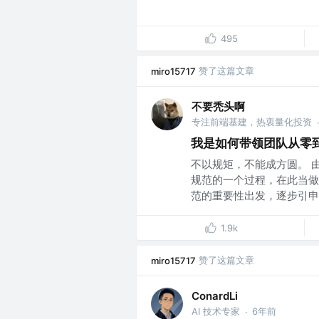
495
赞了这篇文章
miro15717
不要秃头啊
专注前端基建，热衷量化投资
我是如何带领团队从零到
不以规矩，不能成方圆。 
规范的一个过程，在此当做
范的重要性出发，逐步引申出
1.9k
赞了这篇文章
miro15717
ConardLi
AI 技术专家
6年前
·