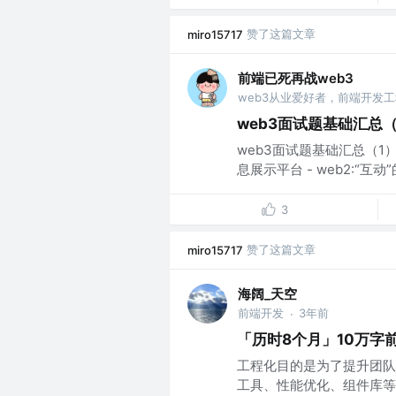
赞了这篇文章
miro15717
前端已死再战web3
web3面试题基础汇总（
web3面试题基础汇总（1）## 
息展示平台 - web2:“互动”
3
赞了这篇文章
miro15717
海阔_天空
前端开发
3年前
·
「历时8个月」10万字
工程化目的是为了提升团队
工具、性能优化、组件库等知