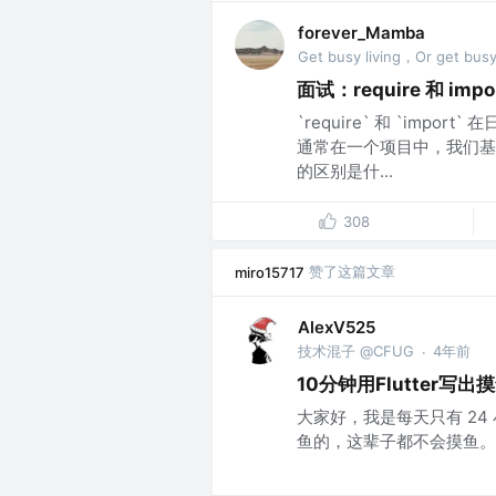
forever_Mamba
Get busy living，Or get busy
面试：require 和 imp
`require` 和 `im
通常在一个项目中，我们基
的区别是什...
308
赞了这篇文章
miro15717
AlexV525
技术混子 @CFUG
4年前
·
10分钟用Flutter写出
大家好，我是每天只有 24 
鱼的，这辈子都不会摸鱼。..