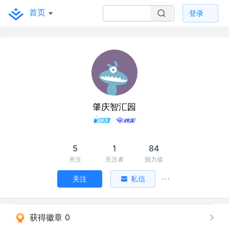
首页
登录
肇庆智汇园
5
1
84
关注
关注者
掘力值
关注
私信
获得徽章 0