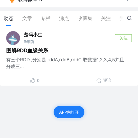
动态
文章
专栏
沸点
收藏集
关注
赞
8
楚码小生
关注
6年前
图解RDD血缘关系
有三个RDD ,分别是 rddA,rddB,rddC.取数据1,2,3,4,5并且
分成三...
评论
0
APP内打开