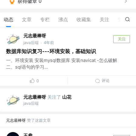
获得徽章 0
动态
文章
专栏
沸点
收藏集
关注
赞
4
元志最棒呀
关注
java后端
4年前
·
数据库知识复习---环境安装，基础知识
一、环境安装 安装mysql数据库 安装navicat -怎么破解
二、sql语句的学习...
评论
0
元志最棒呀
关注了
山花
java后端
元志最棒呀
赞了这篇文章
玉鸯