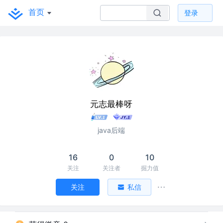
首页
登录
元志最棒呀
java后端
16
0
10
关注
关注者
掘力值
关注
私信