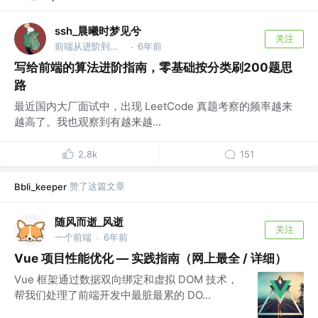
ssh_晨曦时梦见兮
关注
前端从进阶到入院 @字节跳动
6年前
·
写给前端的算法进阶指南，零基础按分类刷200题思
路
最近国内大厂面试中，出现 LeetCode 真题考察的频率越来
越高了。我也观察到有越来越...
2.8k
151
赞了这篇文章
Bbli_keeper
随风而逝_风逝
关注
一个前端
6年前
·
Vue 项目性能优化 — 实践指南（网上最全 / 详细）
Vue 框架通过数据双向绑定和虚拟 DOM 技术，
帮我们处理了前端开发中最脏最累的 DO...