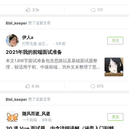
3.1k
117
赞了这篇文章
Bbli_keeper
伊人a
关注
打野无敌 @王者峡谷
5年前
·
2021年我的前端面试准备
本文1.6W字面试准备包含思路以及基础面试题整
理，较适用于初、中级前端，另外文末整理了思...
6.0k
573
赞了这篇文章
Bbli_keeper
随风而逝_风逝
关注
一个前端
6年前
·
30 道 Vue 面试题，内含详细讲解（涵盖入门到精