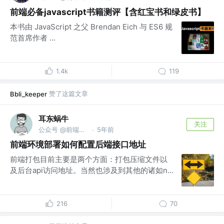
前端必备javascript书籍测评【含红宝书和绿皮书】
本书由 JavaScript 之父 Brendan Eich 与 ES6 规
范首席作者 ...
1.4k
119
赞了这篇文章
Bbli_keeper
耳东蜗牛
关注
公众号 @前端耳东蜗牛
5年前
·
前端环境部署如何配置后端接口地址
前端打包目前主要是两个方面：打包压缩文件以
及后台api访问地址。当然也涉及到其他的诸如n...
216
70