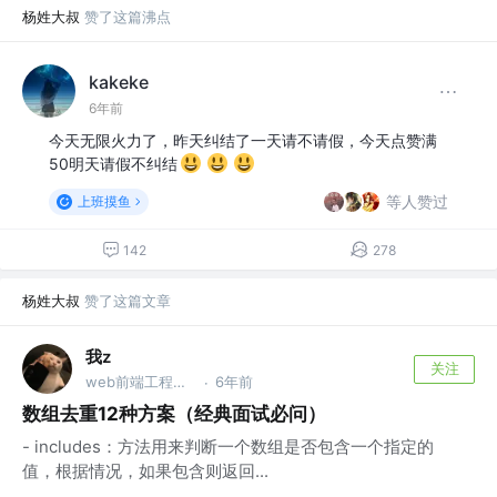
杨姓大叔
赞了这篇沸点
kakeke
6年前
今天无限火力了，昨天纠结了一天请不请假，今天点赞满
50明天请假不纠结
等人赞过
上班摸鱼
142
278
杨姓大叔
赞了这篇文章
我z
关注
web前端工程师 @@
6年前
·
数组去重12种方案（经典面试必问）
- includes：方法用来判断一个数组是否包含一个指定的
值，根据情况，如果包含则返回...