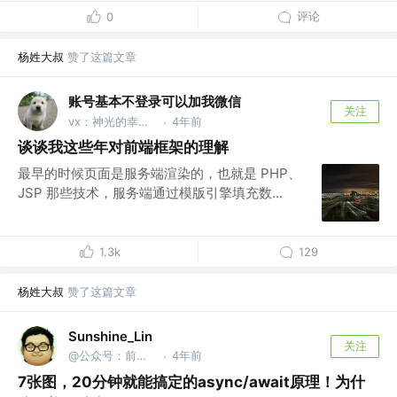
评论
0
杨姓大叔
赞了这篇文章
账号基本不登录可以加我微信
关注
vx：神光的幸福生活
4年前
·
谈谈我这些年对前端框架的理解
最早的时候页面是服务端渲染的，也就是 PHP、
JSP 那些技术，服务端通过模版引擎填充数...
1.3k
129
杨姓大叔
赞了这篇文章
Sunshine_Lin
关注
@公众号：前端之神 & B站：林三心的挖掘机
4年前
·
7张图，20分钟就能搞定的async/await原理！为什