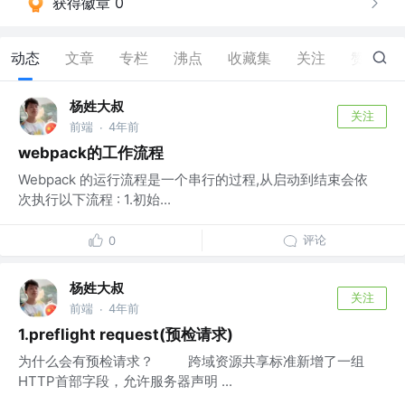
获得徽章 0
动态
文章
专栏
沸点
收藏集
关注
赞
5
杨姓大叔
关注
前端
4年前
·
webpack的工作流程
Webpack 的运行流程是一个串行的过程,从启动到结束会依
次执行以下流程 : 1.初始...
评论
0
杨姓大叔
关注
前端
4年前
·
1.preflight request(预检请求)
为什么会有预检请求？ 跨域资源共享标准新增了一组
HTTP首部字段，允许服务器声明 ...