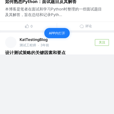
如何熟悉Python：面试题目及其解答
本博客是笔者在面试和学习Python时整理的一些面试题目
及其解答，旨在总结和记录Pyth...
评论
0
APP内打开
KatTestingBlog
关注
测试工程师
3年前
·
设计测试策略的关键因素和要点
对于设计测试策略的一些经验 为什么要做测试策略 制定测
试策略是为了选择选择更合适、更有效...
评论
1
KatTestingBlog
关注
测试工程师
3年前
·
前端自动化测试框架：如何选择最适合你的方案
前端自动化测试框架：selenium，cypress，taiko，