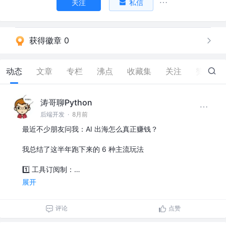
关注
私信
获得徽章 0
动态
文章
专栏
沸点
收藏集
关注
赞
5
涛哥聊Python
后端开发
·
8月前
最近不少朋友问我：AI 出海怎么真正赚钱？
我总结了这半年跑下来的 6 种主流玩法
1️⃣ 工具订阅制：…
展开
评论
点赞