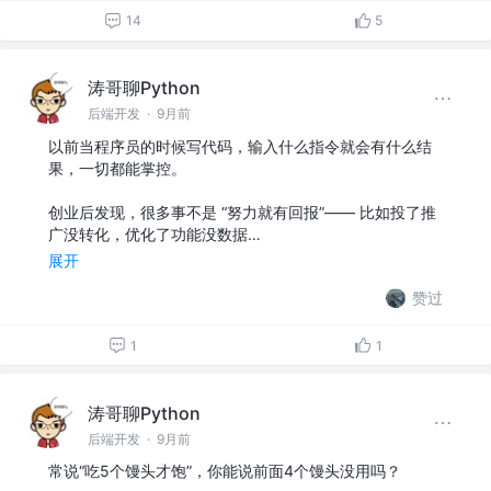
14
5
涛哥聊Python
后端开发
·
9月前
以前当程序员的时候写代码，输入什么指令就会有什么结
果，一切都能掌控。
创业后发现，很多事不是 “努力就有回报”—— 比如投了推
广没转化，优化了功能没数据…
展开
赞过
1
1
涛哥聊Python
后端开发
·
9月前
常说“吃5个馒头才饱”，你能说前面4个馒头没用吗？