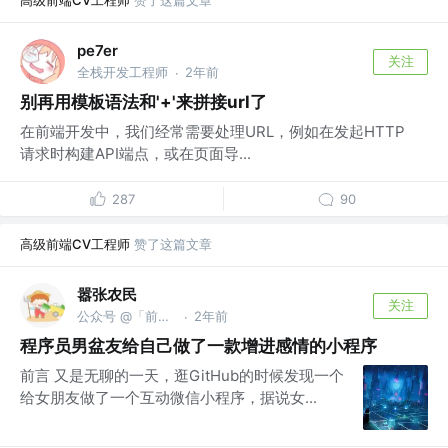
高级前端CV工程师
赞了这篇文章
pe7er
关注
全栈开发工程师
2年前
·
别再用模板语法和'+'来拼接url了
在前端开发中，我们经常需要处理URL，例如在发起HTTP
请求时构建API端点，或在页面导...
287
90
高级前端CV工程师
赞了这篇文章
嚣张农民
关注
公众号 @「前端嚣张农民」
2年前
·
程序员男盆友给自己做了一款增进感情的小程序
前言 又是无聊的一天，逛GitHub的时候发现一个
给女朋友做了一个互动微信小程序，据说女...