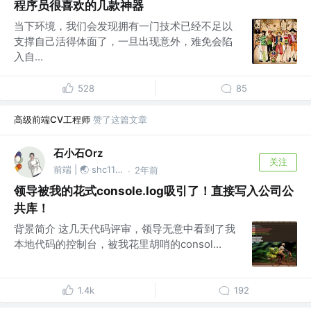
程序员很喜欢的几款神器
当下环境，我们会发现拥有一门技术已经不足以
支撑自己活得体面了，一旦出现意外，难免会陷
入自...
528
85
高级前端CV工程师
赞了这篇文章
石小石Orz
关注
前端 | 🌏 shc1139874527
2年前
·
领导被我的花式console.log吸引了！直接写入公司公
共库！
背景简介 这几天代码评审，领导无意中看到了我
本地代码的控制台，被我花里胡哨的consol...
1.4k
192