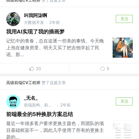
叫我阿柒啊
关注
大数据开发
2年前
·
我用AI实现了我的插画梦
记忆中的青春，总在追逐一些美的事情。今天晚
上泡在健身房里、明天又买了把吉他学起了民
谣。那...
20
5
高级前端CV工程师
赞了这篇文章
_无名_
关注
前端架构、前端团队管理 @武汉
2年前
·
前端最全的5种换肤方案总结
最近一年很多客户要求更换主题色，而团队的项
目基础框架不一，因此几乎使用了所有的更换主
题的...