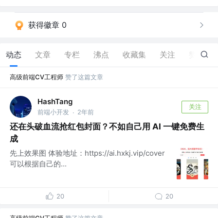
获得徽章 0
动态
文章
专栏
沸点
收藏集
关注
赞
143
高级前端CV工程师
赞了这篇文章
HashTang
关注
前端小开发
2年前
·
还在头破血流抢红包封面？不如自己用 AI 一键免费生
成
先上效果图 体验地址：https://ai.hxkj.vip/cover
可以根据自己的...
20
20