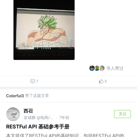
等人赞过
7
5
赞了这篇文章
Colorful3
西召
关注
攻城狮 @电商/金融/支付/财务/出行/本地生活
7年前
·
RESTFul API 基础参考手册
本文提供了RESTFul API的基础知识，包括RESTFul API的