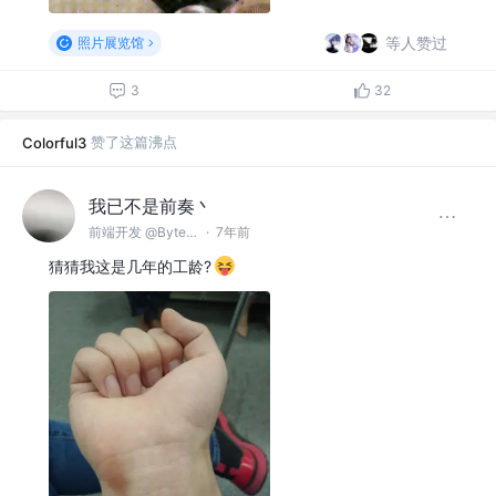
等人赞过
照片展览馆
3
32
赞了这篇沸点
Colorful3
我已不是前奏丶
前端开发 @ByteDance
·
7年前
猜猜我这是几年的工龄?