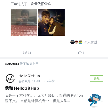
三年过去了，发量依旧🐶🐶
等人赞过
24
8
赞了这篇文章
Colorful3
HelloGitHub
关注
@公众号：HelloGitHub
7年前
·
我和 HelloGitHub
我是一个本科学历、无大厂经历，普通的 Python
程序员。 虽然是计算机专业，但是大学...