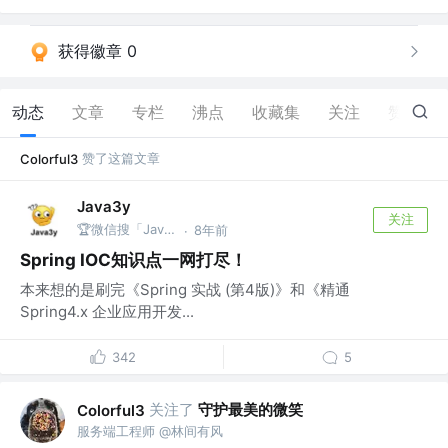
获得徽章 0
动态
文章
专栏
沸点
收藏集
关注
赞
17
赞了这篇文章
Colorful3
Java3y
关注
🏆微信搜「Java3y」获取原创电子书
8年前
·
Spring IOC知识点一网打尽！
本来想的是刷完《Spring 实战 (第4版)》和《精通
Spring4.x 企业应用开发...
342
5
关注了
守护最美的微笑
Colorful3
服务端工程师 @林间有风