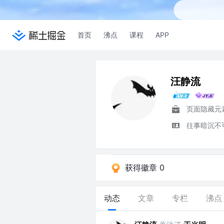
首页
沸点
课程
APP
汪静流
往事暗沉不
获得徽章 0
动态
文章
专栏
沸点