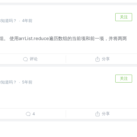
关注
你知道吗？
4年前
·
。 使用arrList.reduce遍历数组的当前项和前一项，并将两两
评论
分享
关注
你知道吗？
5年前
·
分享
4