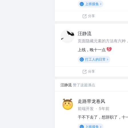
上班摸鱼
分享
汪静流
页面隐藏元素的方法有六种
上线，晚十一点
打工人的日常
分享
汪静流
赞了这篇沸点
走路带龙卷风
前端开发
·
5年前
干不下去了，想辞职了，十
上班摸鱼