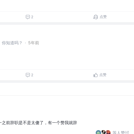
点赞
2
，你知道吗？
·
5年前
点赞
2
一之前辞职是不是太傻了，有一个赞我就辞
等人赞过