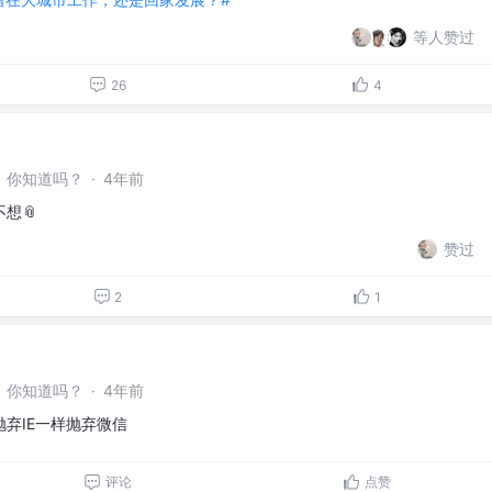
等人赞过
26
4
，你知道吗？
·
4年前
想📎
赞过
2
1
，你知道吗？
·
4年前
弃IE一样抛弃微信
评论
点赞