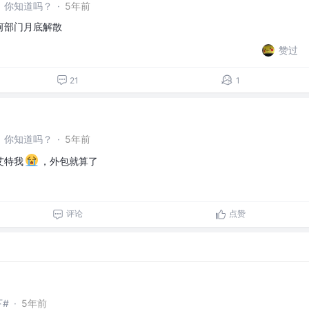
，你知道吗？
·
5年前
何部门月底解散
赞过
21
1
，你知道吗？
·
5年前
艾特我
，外包就算了
评论
点赞
下#
·
5年前