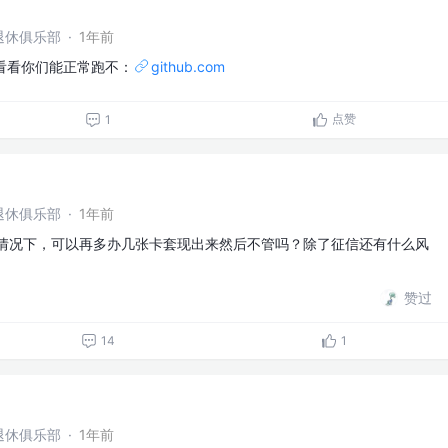
退休俱乐部
·
1年前
看看你们能正常跑不：
github.com
点赞
1
退休俱乐部
·
1年前
起的情况下，可以再多办几张卡套现出来然后不管吗？除了征信还有什么风
赞过
14
1
退休俱乐部
·
1年前