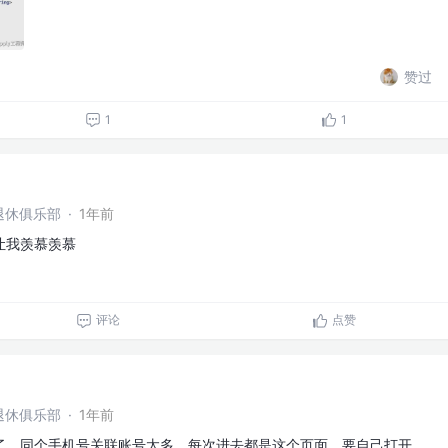
赞过
1
1
退休俱乐部
·
1年前
让我羡慕羡慕
评论
点赞
退休俱乐部
·
1年前
了，同个手机号关联账号太多，每次进去都是这个页面，要自己打开