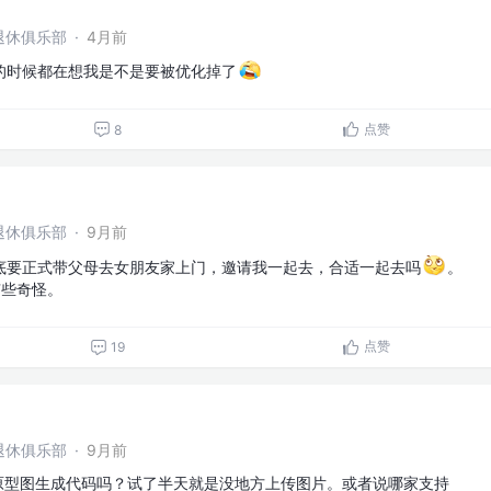
退休俱乐部
·
4月前
的时候都在想我是不是要被优化掉了
点赞
8
退休俱乐部
·
9月前
底要正式带父母去女朋友家上门，邀请我一起去，合适一起去吗
。
有些奇怪。
点赞
19
退休俱乐部
·
9月前
别原型图生成代码吗？试了半天就是没地方上传图片。或者说哪家支持