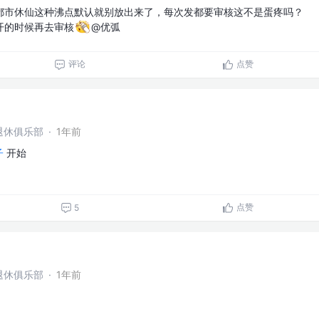
都市休仙这种沸点默认就别放出来了，每次发都要审核这不是蛋疼吗？
开的时候再去审核
@优弧
评论
点赞
退休俱乐部
·
1年前
子
开始
点赞
5
退休俱乐部
·
1年前