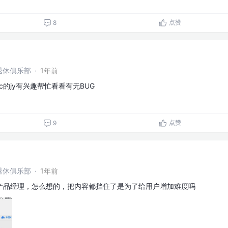
点赞
8
退休俱乐部
·
1年前
的jy有兴趣帮忙看看有无BUG
点赞
9
退休俱乐部
·
1年前
产品经理，怎么想的，把内容都挡住了是为了给用户增加难度吗