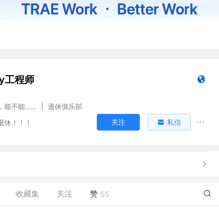
ly工程师
，能不能……
|
退休俱乐部
关注
私信
退休！！！
收藏集
关注
赞
55