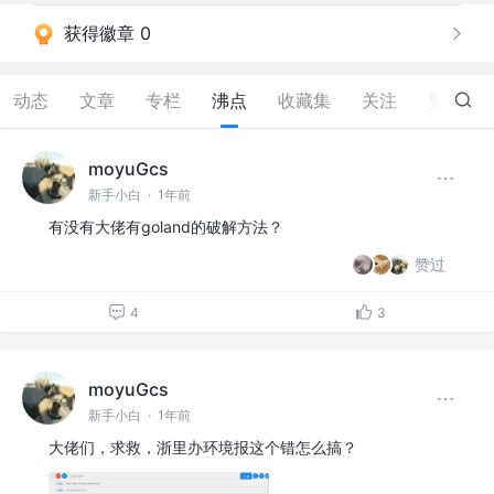
获得徽章 0
动态
文章
专栏
沸点
收藏集
关注
赞
348
moyuGcs
新手小白
·
1年前
有没有大佬有goland的破解方法？
赞过
4
3
moyuGcs
新手小白
·
1年前
大佬们，求救，浙里办环境报这个错怎么搞？