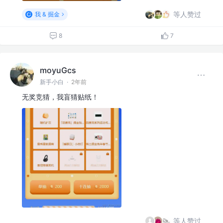
等人赞过
我 & 掘金
8
7
moyuGcs
新手小白
·
2年前
无奖竞猜，我盲猜贴纸！
等人赞过