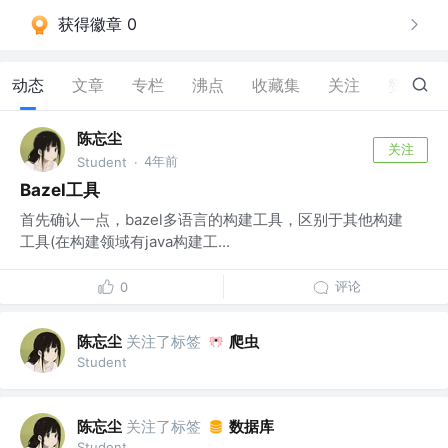
获得徽章 0
动态
文章
专栏
沸点
收藏集
关注
赞
0
陈忘尘
关注
4年前
Student
·
Bazel工具
首先确认一点，bazel多语言的构建工具，区别于其他构建
工具(在构建领域有java构建工...
评论
0
陈忘尘
关注了标签
爬虫
Student
陈忘尘
关注了标签
数据库
Student