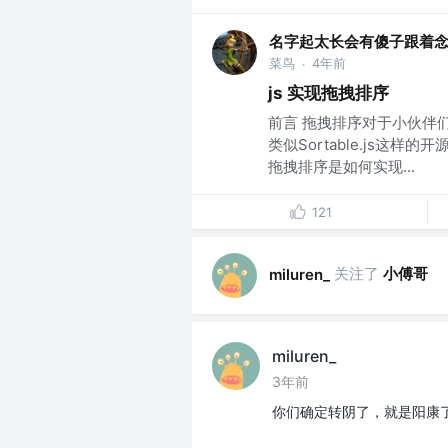
名字起太长会有傻子跟着
菜鸟
4年前
·
js 实现拖拽排序
前言 拖拽排序对于小伙伴
类似Sortable.js这
拖拽排序是如何实现...
121
关注了
小傅哥
miluren_
miluren_
3年前
你们确定转阴了，就是阳康