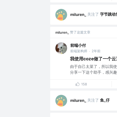
关注了
字节跳动
miluren_
赞了这篇文章
miluren_
前端小付
前端架构师
2年前
·
我使用coze做了一个
由于自己太菜了，所以我使
分享一下这个助手，感兴趣的
158
关注了
鱼_仔
miluren_