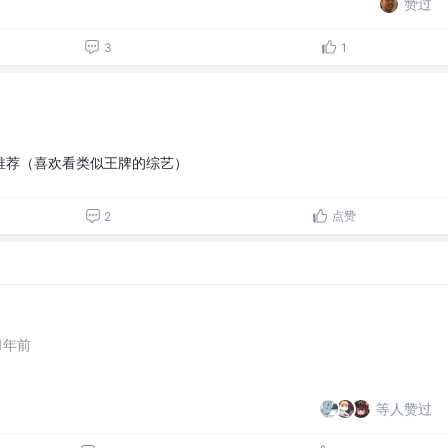
赞过
3
1
推荐（喜欢看类似王牌的综艺）
点赞
2
1年前
等人赞过