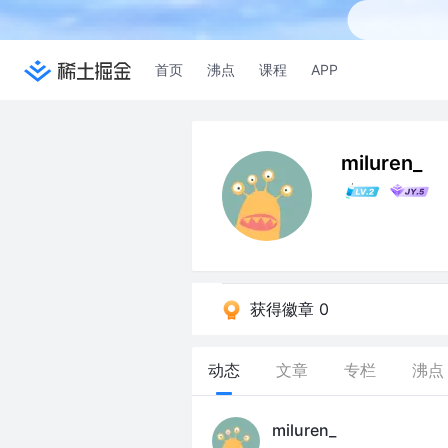
首页
沸点
课程
APP
miluren_
获得徽章 0
动态
文章
专栏
沸点
miluren_