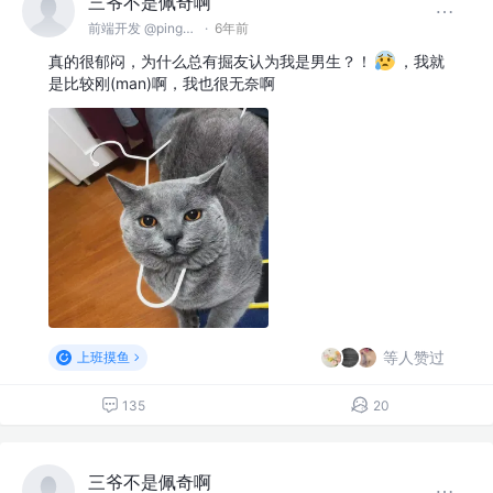
三爷不是佩奇啊
前端开发 @pingan
·
6年前
真的很郁闷，为什么总有掘友认为我是男生？！
，我就
是比较刚(man)啊，我也很无奈啊
等人赞过
上班摸鱼
135
20
三爷不是佩奇啊