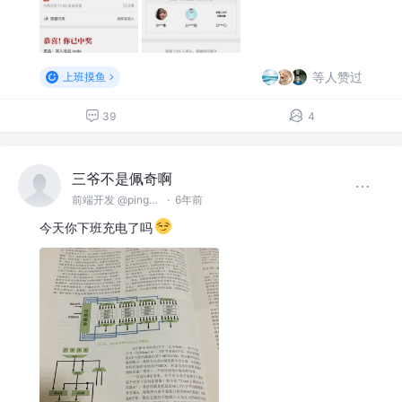
等人赞过
上班摸鱼
39
4
三爷不是佩奇啊
前端开发 @pingan
·
6年前
今天你下班充电了吗