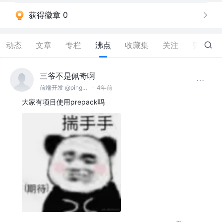
获得徽章 0
动态
文章
专栏
沸点
收藏集
关注
赞
125
三爷不是佩奇啊
前端开发 @pingan
·
4年前
大家有项目使用prepack吗