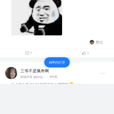
赞过
7
1
APP内打开
三爷不是佩奇啊
前端开发 @pingan
·
6年前
为啥每次沸点讨论问题没有人搭理呢