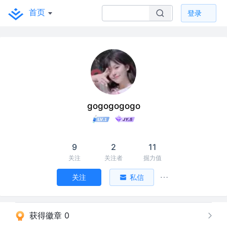
首页
登录
gogogogogo
9
2
11
关注
关注者
掘力值
关注
私信
获得徽章 0