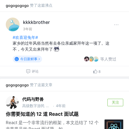
赞了这篇沸点
gogogogogo
kkkkbrother
3年前
#欢喜迎兔年#
家乡的过年风俗当然有去各位亲戚家拜年这一项了。这
不，今天又出来拜年了
等人赞过
今日新鲜事
评论
8
赞了这篇文章
gogogogogo
代码与野兽
关注
高级数字游民 @创业中
4年前
·
你需要知道的 12 道 React 面试题
React 是一个非常流行的框架，本文总结了 12 个
非常常见的 React 面试题。如...