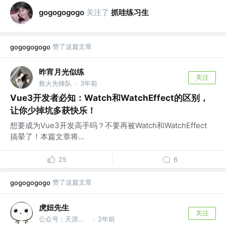
关注了
抓哇练习生
gogogogogo
赞了这篇文章
gogogogogo
昨宵月光似练
关注
救火先锋队
3年前
·
Vue3开发者必知：Watch和WatchEffect的区别，
让你少掉坑多获快乐！
想要成为Vue3开发高手吗？不要再被Watch和WatchEffect
搞晕了！本篇文章将...
25
6
赞了这篇文章
gogogogogo
虎妞先生
关注
公众号：天涯碧草话斜阳
2年前
·