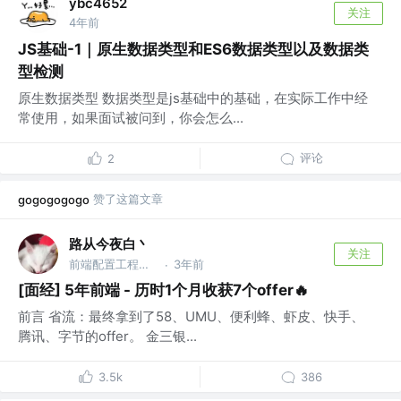
ybc4652
关注
4年前
JS基础-1｜原生数据类型和ES6数据类型以及数据类
型检测
原生数据类型 数据类型是js基础中的基础，在实际工作中经
常使用，如果面试被问到，你会怎么...
评论
2
赞了这篇文章
gogogogogo
路从今夜白丶
关注
前端配置工程师 @字节跳动
3年前
·
[面经] 5年前端 - 历时1个月收获7个offer🔥
前言 省流：最终拿到了58、UMU、便利蜂、虾皮、快手、
腾讯、字节的offer。 金三银...
3.5k
386