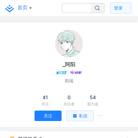
首页
登录
_阿阳
前端
41
0
54
关注
关注者
掘力值
关注
私信