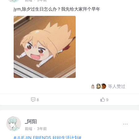
jym,除夕过生日怎么办？我先给大家拜个早年
等人赞过
8
9
_阿阳
前端
·
3年前
#JUEJIN FRIENDS 好好生活计划#