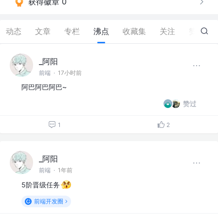
获得徽章 0
动态
文章
专栏
沸点
收藏集
关注
赞
81
_阿阳
前端
·
17小时前
阿巴阿巴阿巴~
赞过
1
2
_阿阳
前端
·
1年前
5阶晋级任务
前端开发圈