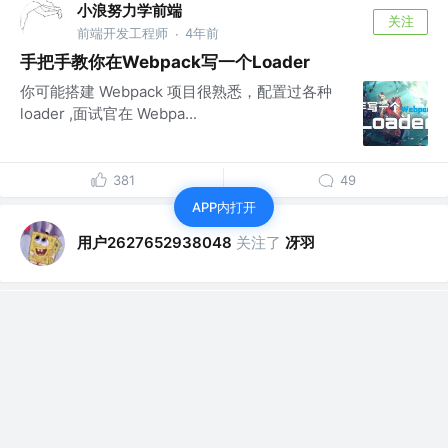
小浪努力学前端
关注
前端开发工程师
4年前
·
手把手教你在Webpack写一个Loader
你可能搭建 Webpack 项目很熟悉，配置过各种
loader ,面试官在 Webpa...
381
49
APP内打开
用户2627652938048
关注了
冴羽
用户2627652938048
赞了这篇文章
_Coco_
关注
国服第一切图仔 @Shopee
4年前
·
现代 CSS 解决方案：CSS 数学函数
在 CSS 中，其实存在各种各样的函数。具体分