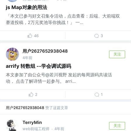
js Map对象的用法
「本文已参与好文召集令活动，点击查看：后端、大前端双
赛道投稿，2万元奖池等你挑战！」 一...
46
3
用户2627652938048
关注
4年前
arrify 转数组 --学会调试源码
本文参加了由公众号@若川视野 发起的每周源码共读活
动， 点击了解详情一起参与。 arri...
2
1
用户2627652938048
赞了这篇文章
TerryMin
关注
web前端工程师
4年前
·