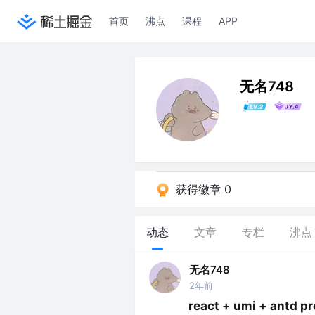
首页
沸点
课程
APP
无名748
获得徽章 0
动态
文章
专栏
沸点
无名748
2年前
react + umi + antd