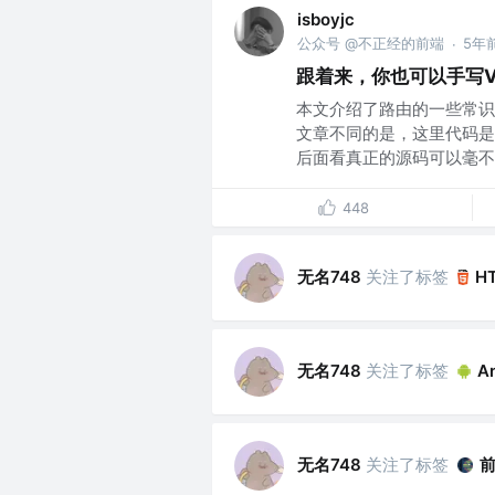
isboyjc
公众号 @不正经的前端
5年
·
跟着来，你也可以手写Vue
本文介绍了路由的一些常识，
文章不同的是，这里代码是
后面看真正的源码可以毫不..
448
无名748
关注了标签
H
无名748
关注了标签
A
无名748
关注了标签