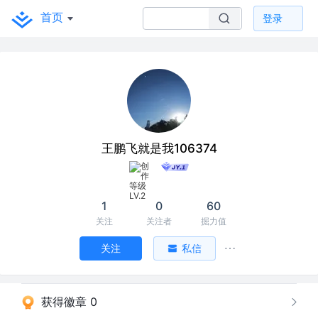
首页
登录
王鹏飞就是我106374
1
0
60
关注
关注者
掘力值
关注
私信
获得徽章 0