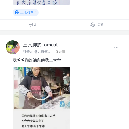
上班摸鱼
点赞
3
三只脚的Tomcat
打酱油 @大自然空气搬运股份有限公司
·
3天前
我爸爸靠炸油条供我上大学