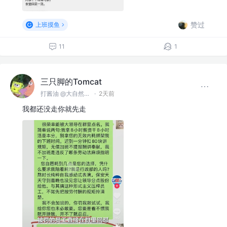
赞过
上班摸鱼
11
1
三只脚的Tomcat
打酱油 @大自然空气搬运股份有限公司
·
2天前
我都还没走你就先走