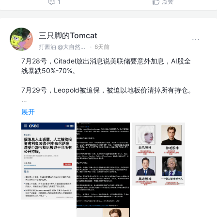
点赞
1
三只脚的Tomcat
打酱油 @大自然空气搬运股份有限公司
·
6天前
7月28号，Citadel放出消息说美联储要意外加息，AI股全
线暴跌50%-70%。
7月29号，Leopold被追保，被迫以地板价清掉所有持仓。
…
展开