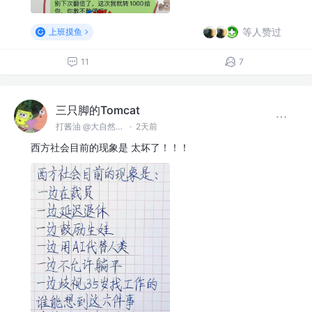
等人赞过
上班摸鱼
11
7
三只脚的Tomcat
打酱油 @大自然空气搬运股份有限公司
·
2天前
西方社会目前的现象是 太坏了！！！