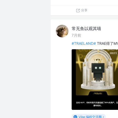
分享
常无鱼以观其喵
7月前
#TRAELAND#
TRAE得了M
Vibe 编程交流圈