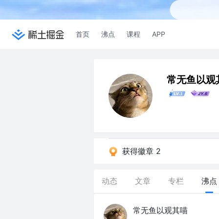
首页
沸点
课程
APP
常无鱼以观
获得徽章 2
动态
文章
专栏
沸点
常无鱼以观其喵