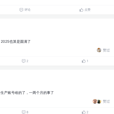
评论
点赞
 2025也算是圆满了
赞过
2
1
计生产账号啥的了，一两个月的事了
赞过
8
2