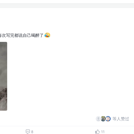
每次写完都说自己喝醉了
等人赞过
8
11