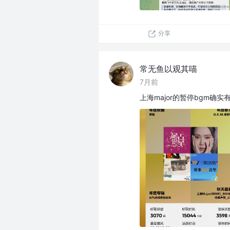
分享
常无鱼以观其喵
7月前
上海major的暂停bgm确实