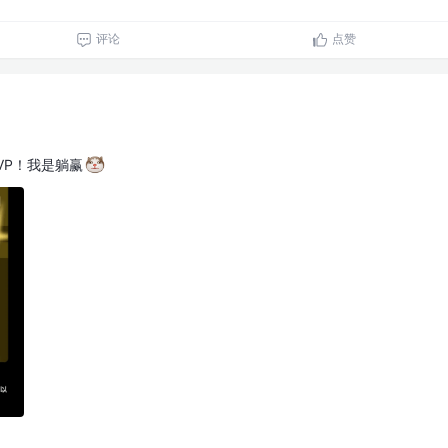
评论
点赞
VP！我是躺赢