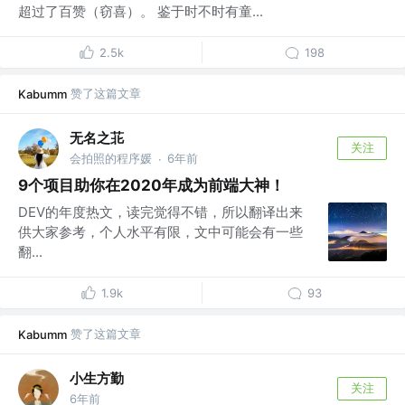
超过了百赞（窃喜）。 鉴于时不时有童...
2.5k
198
赞了这篇文章
Kabumm
无名之苝
关注
会拍照的程序媛
6年前
·
9个项目助你在2020年成为前端大神！
DEV的年度热文，读完觉得不错，所以翻译出来
供大家参考，个人水平有限，文中可能会有一些
翻...
1.9k
93
赞了这篇文章
Kabumm
小生方勤
关注
6年前