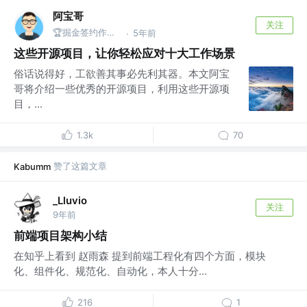
阿宝哥
关注
🏆掘金签约作者 | 公众号@全栈修仙之路
5年前
·
这些开源项目，让你轻松应对十大工作场景
俗话说得好，工欲善其事必先利其器。本文阿宝
哥将介绍一些优秀的开源项目，利用这些开源项
目，...
1.3k
70
赞了这篇文章
Kabumm
_Lluvio
关注
9年前
前端项目架构小结
在知乎上看到 赵雨森 提到前端工程化有四个方面，模块
化、组件化、规范化、自动化，本人十分...
216
1