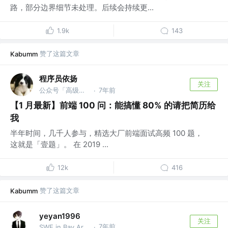
路，部分边界细节未处理。后续会持续更...
1.9k
143
赞了这篇文章
Kabumm
程序员依扬
关注
公众号「高级前端进阶」 @蚂蚁
7年前
·
【1 月最新】前端 100 问：能搞懂 80% 的请把简历给
我
半年时间，几千人参与，精选大厂前端面试高频 100 题，
这就是「壹题」。 在 2019 ...
12k
416
赞了这篇文章
Kabumm
yeyan1996
关注
7年前
SWE in Bay Area @TikTok
·