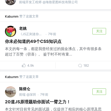
前端开发工程师 @海致星图科技有限公司
赞了这篇文章
Kabumm
老姚
关注
《JS正则迷你书》作者
7年前
·
你未必知道的49个CSS知识点
本文的每一条，都是我曾经发过的掘金沸点，其中有很多条
超过了百赞（窃喜）。 鉴于时不时有童...
4.9k
182
赞了这篇文章
Kabumm
陈煜仑
关注
前端 @深圳
7年前
·
20道JS原理题助你面试一臂之力！
本文针对目前常见的面试题，仅提供了相应的核心原理及思