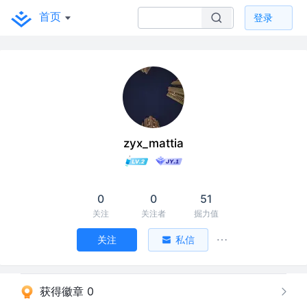
首页
登录
zyx_mattia
0
0
51
关注
关注者
掘力值
关注
私信
获得徽章 0