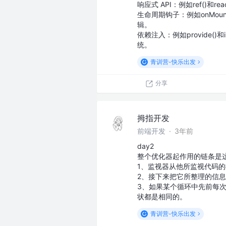
响应式 API：例如ref()
生命周期钩子：例如onMoun
辑。
依赖注入：例如provide()和
统。
青训营-快乐出发
分享
拇指开发
前端开发
·
3年前
day2
整个优化器起作用的链条是
1、监视器从他所监视代码
2、接下来把它所整理的信
3、如果某个循环中先前每
状都是相同的。
青训营-快乐出发