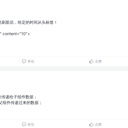
站刷新后，给定的时间从头标签！
" content="10">
评论
点赞
来传递给子组件数据；
 获取父组件传递过来的数据；
评论
点赞