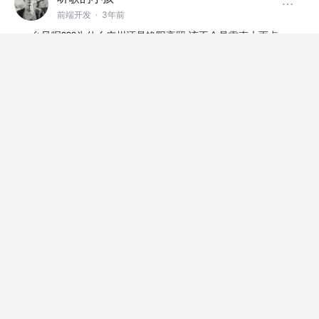
前端开发
·
3年前
台风呢???为什么广州还是艳阳高照,该不会是雷声大雨点
小吧.
评论
点赞
听歌的小孩
前端开发
·
3年前
CSDN崩了?????
评论
点赞
听歌的小孩
前端开发
·
3年前
电费好贵,开不起空调,为什么城中村的电费是1.5元一度