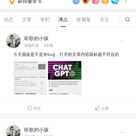
获得徽章 6
动态
文章
专栏
沸点
收藏集
关注
赞
139
听歌的小孩
前端开发
·
3年前
今天掘金是不是有bug，打开的文章内容跟标题不符合的
评论
点赞
听歌的小孩