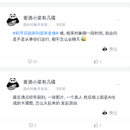
黄酒小菜有几碟
面向对象开发攻城狮
·
8天前
#程序员脱单到底有多难#
难, 相亲对象聊一段时间, 就会问
是不是从事你们这行, 都不怎么会聊天
赞过
21
1
黄酒小菜有几碟
面向对象开发攻城狮
·
8天前
最近沸点经常刷到, 一张图片, 一个真人 然后墙上面是AI生
成的卡通图, 怎么火起来的 发起原由
赞过
2
1