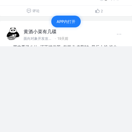
评论
2
APP内打开
黄酒小菜有几碟
面向对象开发攻城狮
·
19天前
周末看了八仙, 还不错推荐, 有笑点 有翻转, 最后大战 战力
没蹦。 八仙是不会喊杨戬三只眼的，这伏笔还可以！
赞过
8
1
黄酒小菜有几碟
面向对象开发攻城狮
·
22天前
沸点 最新还没刷2下, 怎么就是一天前的沸点了
赞过