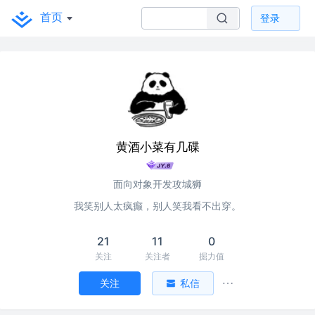
首页
登录
黄酒小菜有几碟
面向对象开发攻城狮
我笑别人太疯癫，别人笑我看不出穿。
21
11
0
关注
关注者
掘力值
关注
私信