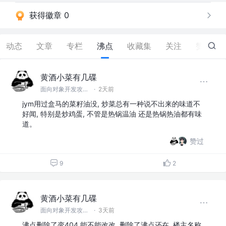
获得徽章 0
动态
文章
专栏
沸点
收藏集
关注
赞
745
黄酒小菜有几碟
面向对象开发攻城狮
·
2天前
jym用过盒马的菜籽油没, 炒菜总有一种说不出来的味道不
好闻, 特别是炒鸡蛋, 不管是热锅温油 还是热锅热油都有味
道。
赞过
9
2
黄酒小菜有几碟
面向对象开发攻城狮
·
3天前
沸点删除了变404 能不能改改, 删除了沸点还在, 楼主名称