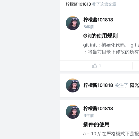
柠檬酱101818
赞了这篇文章
柠檬酱101818
6年前
Git的使用规则
git init：初始化代码。 g
：将当前目录下修改的所有代
1
柠檬酱101818
关注了
阳光
柠檬酱101818
6年前
插件的使用
a = 10 // 在严格模