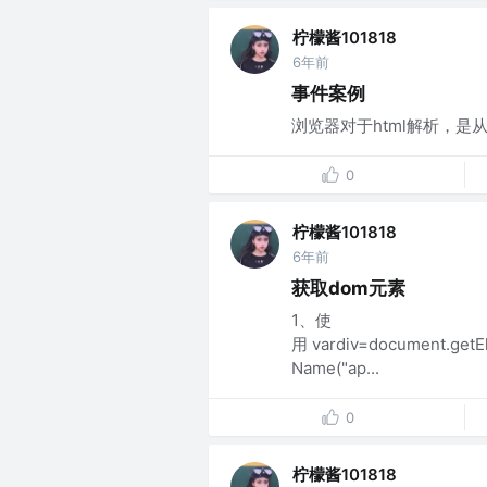
柠檬酱101818
6年前
事件案例
浏览器对于html解析，是从
0
柠檬酱101818
6年前
获取dom元素
1、使
用 vardiv=document.getE
Name("ap...
0
柠檬酱101818