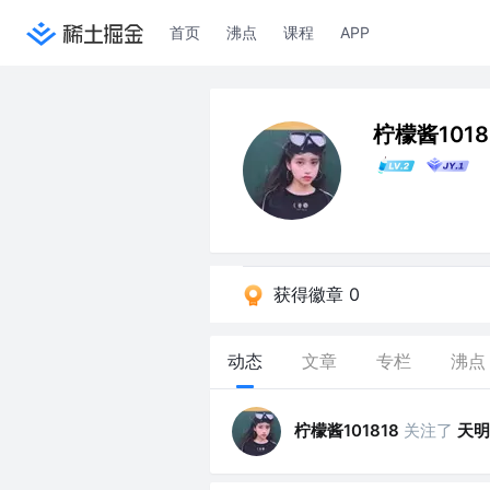
首页
沸点
课程
APP
柠檬酱1018
获得徽章 0
动态
文章
专栏
沸点
柠檬酱101818
关注了
天明