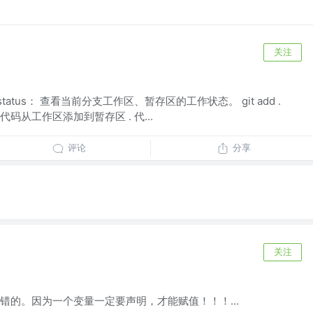
关注
it status： 查看当前分支工作区、暂存区的工作状态。 git add .
码从工作区添加到暂存区 . 代...
评论
分享
关注
式下是报错的。因为一个变量一定要声明，才能赋值！！！...