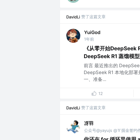
赞了这篇文章
DavidLi
YuiGod
1年前
《从零开始DeepSeek
DeepSeek R1 蒸馏模
前言 最近推出的 DeepS
DeepSeek R1 本
一、准备...
12
赞了这篇文章
DavidLi
冴羽
公众号@yayujs @🏅掘金签约
你还在 for 循环里使用