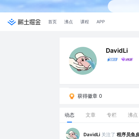
首页
沸点
课程
APP
DavidLi
获得徽章 0
动态
文章
专栏
沸点
关注了
程序员鱼
DavidLi