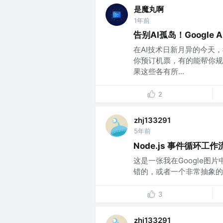
是魔丸啊
1年前
告别AI孤岛！Googl
在AI技术日新月异的今天
你预订机票，有的能帮你规
果这些各有所...
2
zhj133291
5年前
Node.js 事件循环工作
这是一张我在Google图片
错的，或者一个非常抽象的
3
zhj133291