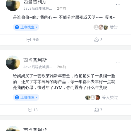
西当普利斯
Java后端攻城狮 @阿巴巴巴
·
2年前
是谁偷偷~偷走我的心~~ 不能分辨黑夜或天明~~~ 喔噢~
赞过
上班摸鱼
评论
3
西当普利斯
Java后端攻城狮 @阿巴巴巴
·
2年前
给妈妈买了一套欧莱雅新年套盒，给爸爸买了一条烟一瓶
酒，还买了零零碎碎的海产品，每一年都比去年好一点就
是我的心愿，快过年了JYM，你们置办了什么年货呢
等人赞过
上班摸鱼
13
7
西当普利斯