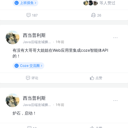
等人赞过
上班摸鱼
187
26
西当普利斯
Java后端攻城狮 @阿巴巴巴
·
1年前
有没有大哥哥大姐姐在Web应用里集成coze智能体API
的！
Coze 交流圈
评论
点赞
西当普利斯
Java后端攻城狮 @阿巴巴巴
·
1年前
炉石，启动！