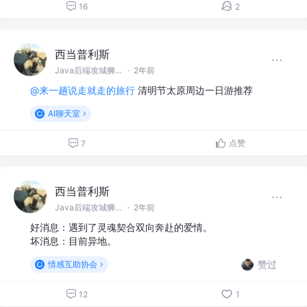
16
2
西当普利斯
Java后端攻城狮 @阿巴巴巴
·
2年前
@来一趟说走就走的旅行
清明节太原周边一日游推荐
AI聊天室
点赞
7
西当普利斯
Java后端攻城狮 @阿巴巴巴
·
2年前
好消息：遇到了灵魂契合双向奔赴的爱情。
坏消息：目前异地。
赞过
情感互助协会
12
1