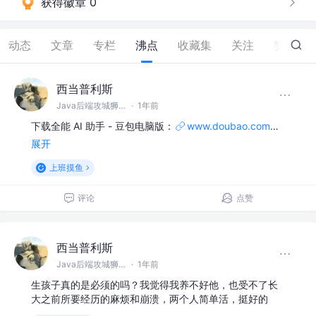
获得徽章 0
动态
文章
专栏
沸点
收藏集
关注
赞
86
西当普利斯
Java后端攻城狮 @阿巴巴巴
·
1年前
下载全能 AI 助手 - 豆包电脑版：
www.doubao.com
…
展开
上班摸鱼
评论
点赞
西当普利斯
Java后端攻城狮 @阿巴巴巴
·
1年前
生孩子真的是必须的吗？我觉得我养不好他，也受不了长
大之前所要经历的麻烦和崩溃，两个人简单活，挺好的