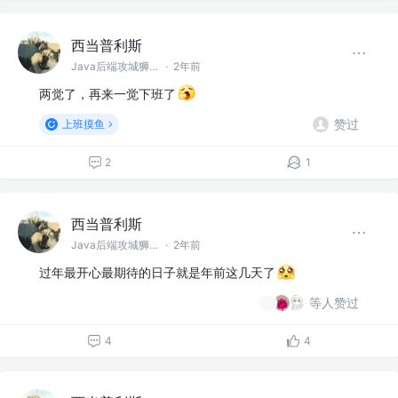
西当普利斯
Java后端攻城狮 @阿巴巴巴
·
2年前
两觉了，再来一觉下班了
赞过
上班摸鱼
2
1
西当普利斯
Java后端攻城狮 @阿巴巴巴
·
2年前
过年最开心最期待的日子就是年前这几天了
等人赞过
4
4