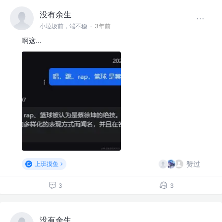
没有余生
小垃圾前，端不稳
·
3年前
啊这...
赞过
上班摸鱼
3
3
没有余生