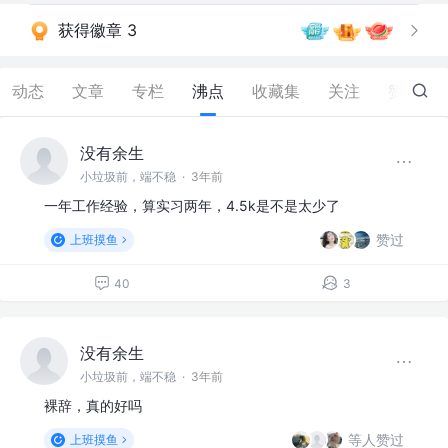
获得徽章 3
动态
文章
专栏
沸点
收藏集
关注
赞
1
没有余生
小垃圾前，端不稳
·
3年前
一年工作经验，算实习两年，4.5k是不是太少了
赞过
上班摸鱼
40
3
没有余生
小垃圾前，端不稳
·
3年前
裸辞，真的好吗
等人赞过
上班摸鱼