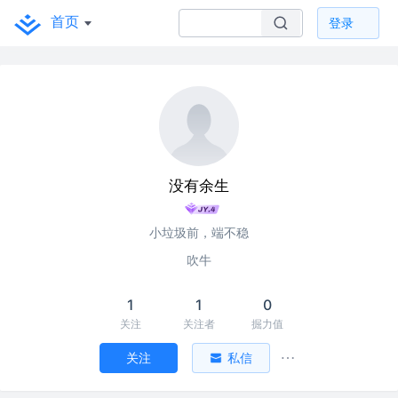
首页
登录
没有余生
小垃圾前，端不稳
吹牛
1
1
0
关注
关注者
掘力值
关注
私信