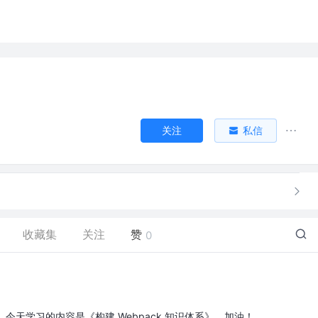
关注
私信
收藏集
关注
赞
0
今天学习的内容是《构建 Webpack 知识体系》，加油！