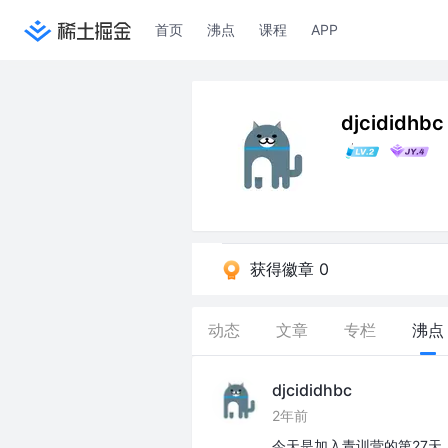
首页
沸点
课程
APP
djcididhbc
获得徽章 0
动态
文章
专栏
沸点
djcididhbc
2年前
今天是加入青训营的第27天，