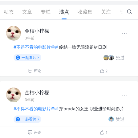
动态
文章
专栏
沸点
收藏集
关注
赞
53
金桔小柠檬
3年前
#不得不看的电影片单#
终结一吻无限流题材日剧
赞过
一起看片
评论
2
金桔小柠檬
3年前
#不得不看的电影片单#
穿prada的女王 职业进阶时尚影片
赞过
一起看片
评论
1