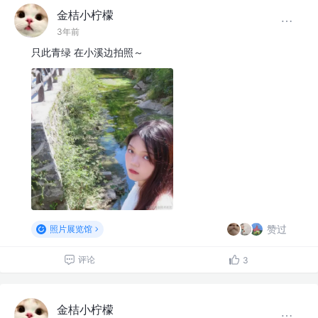
金桔小柠檬
3年前
只此青绿 在小溪边拍照～
赞过
照片展览馆
评论
3
金桔小柠檬