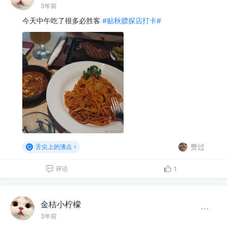
3年前
今天中午吃了很多必胜客
#贴秋膘探店打卡#
赞过
舌尖上的沸点
评论
1
金桔小柠檬
3年前