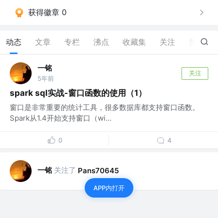
获得徽章 0
动态
文章
专栏
沸点
收藏集
关注
赞
0
一铭
关注
5年前
spark sql实战-窗口函数的使用（1）
窗口是非常重要的统计工具，很多数据库都支持窗口函数。
Spark从1.4开始支持窗口（wi...
0
4
一铭
关注了
Pans70645
APP内打开