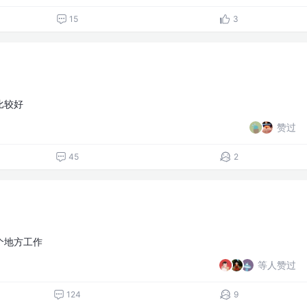
15
3
比较好
赞过
45
2
个地方工作
等人赞过
124
9