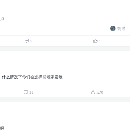
快点
赞过
3
1
，什么情况下你们会选择回老家发展
点赞
25
语啊