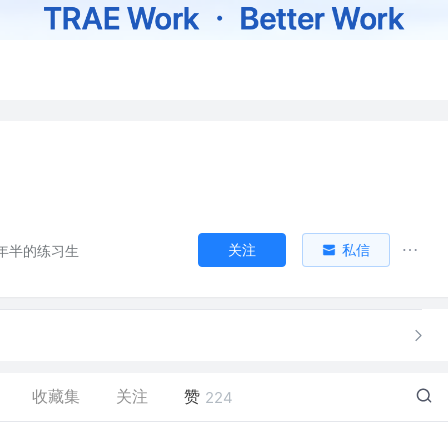
关注
私信
年半的练习生
收藏集
关注
赞
224