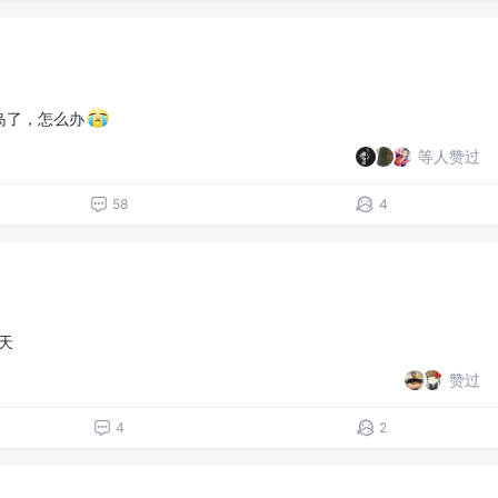
岛了，怎么办
等人赞过
58
4
天
赞过
4
2