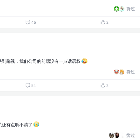
赞过
45
2
受到鄙视，我们公司的前端没有一点话语权
赞过
54
2
朵还有点听不清了
赞过