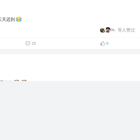
天天迟到
等人赞过
25
6
上不去了
等人赞过
15
4