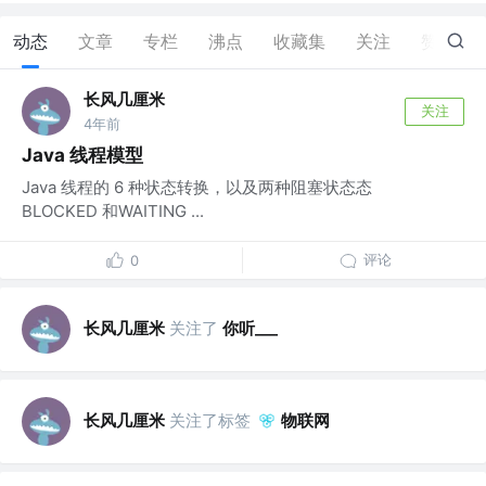
动态
文章
专栏
沸点
收藏集
关注
赞
0
长风几厘米
关注
4年前
Java 线程模型
Java 线程的 6 种状态转换，以及两种阻塞状态态
BLOCKED 和WAITING ...
评论
0
长风几厘米
关注了
你听___
长风几厘米
关注了标签
物联网