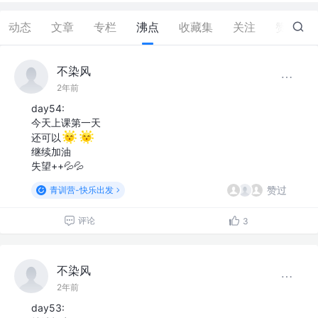
动态
文章
专栏
沸点
收藏集
关注
赞
57
不染风
2年前
day54:
今天上课第一天
还可以
继续加油
失望++💦💦
赞过
青训营-快乐出发
评论
3
不染风
2年前
day53: