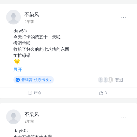
不染风
2年前
day51:
今天打卡的第五十一天啦
搬宿舍啦
收拾了好久的乱七八糟的东西
忙忙碌碌
…
展开
赞过
青训营-快乐出发
评论
3
不染风
2年前
day50:
今天打卡第五十天啦