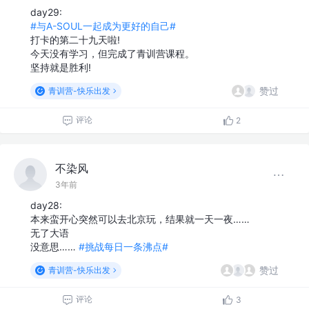
day29:
#与A-SOUL一起成为更好的自己#
打卡的第二十九天啦!
今天没有学习，但完成了青训营课程。
坚持就是胜利!
赞过
青训营-快乐出发
评论
2
不染风
3年前
day28:
本来蛮开心突然可以去北京玩，结果就一天一夜……
无了大语
没意思……
#挑战每日一条沸点#
赞过
青训营-快乐出发
评论
3