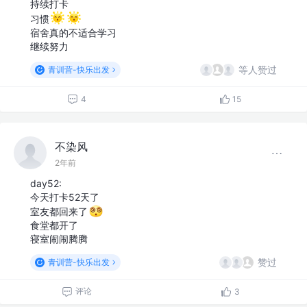
持续打卡
习惯
宿舍真的不适合学习
继续努力
等人赞过
青训营-快乐出发
4
15
不染风
2年前
day52:
今天打卡52天了
室友都回来了
食堂都开了
寝室闹闹腾腾
赞过
青训营-快乐出发
评论
3