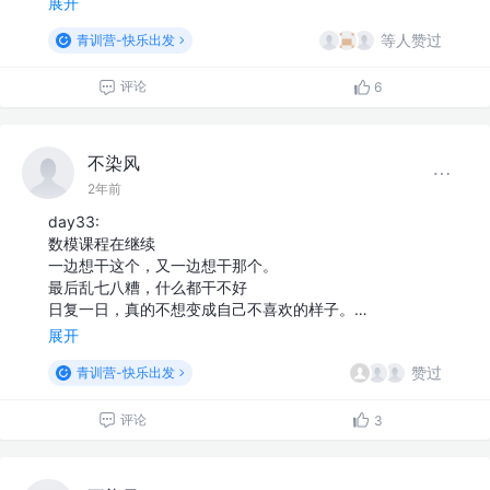
展开
等人赞过
青训营-快乐出发
评论
6
不染风
2年前
day33:
数模课程在继续
一边想干这个，又一边想干那个。
最后乱七八糟，什么都干不好
日复一日，真的不想变成自己不喜欢的样子。…
展开
赞过
青训营-快乐出发
评论
3