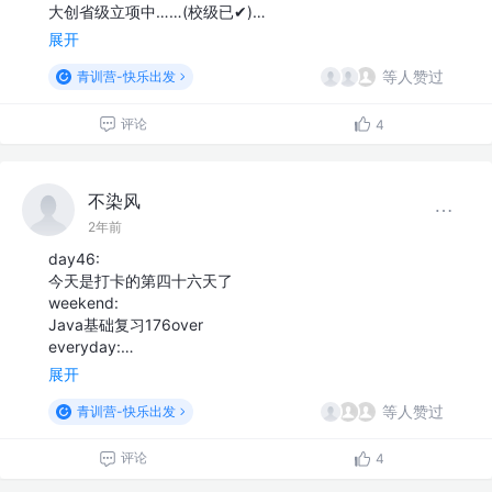
大创省级立项中……(校级已✔)…
展开
等人赞过
青训营-快乐出发
评论
4
不染风
2年前
day46:
今天是打卡的第四十六天了
weekend:
Java基础复习176over
everyday:…
展开
等人赞过
青训营-快乐出发
评论
4