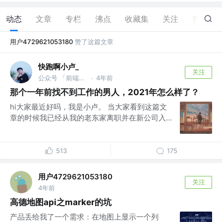
动态
文章
专栏
沸点
收藏集
关注
赞
1
用户4729621053180
赞了这篇文章
快跑啊小卢_
关注
公众号 「前端快快跑」 @-
4年前
·
那个一年前找不到工作的男人，2021年怎么样了？
hi大家最近好吗，我是小卢。 当大家看到这篇文
章的时候我已经从我的老东家离职并在新公司入...
513
175
用户4729621053180
关注
4年前
高德地图api之marker的坑
产品丢给我了一个需求：在地图上显示一个列