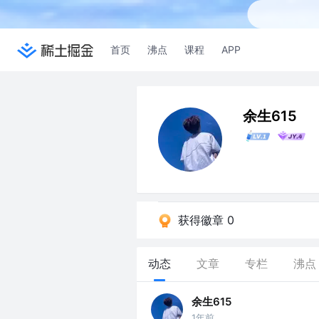
首页
沸点
课程
APP
余生615
获得徽章 0
动态
文章
专栏
沸点
余生615
1年前