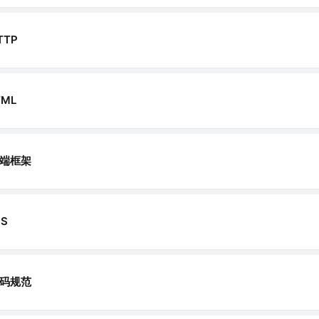
TTP
TML
端框架
SS
码规范