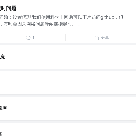
 超时问题
b 超时问题：设置代理 我们使用科学上网后可以正常访问github，但
ub 时，有时会因为网络问题导致连接超时。...
分享
1
小鹿
草庐
铭