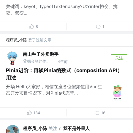
关键词：keyof、typeofTextendsany?U:Yinfer协变、抗
变、双变...
8
1
程序员_小陈
赞了这篇文章
南山种子外卖跑手
关注
🏆掘金签约作者 @腾讯
4年前
·
Pinia进阶：再谈Pinia函数式（composition API）
用法
开场 Hello大家好，相信在座各位假如使用Vue生
态开发项目情况下，对Pinia状态管...
134
16
程序员_小陈
关注了
我不是外星人