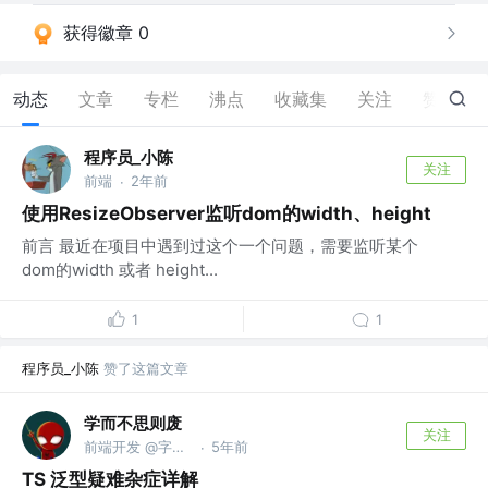
获得徽章 0
动态
文章
专栏
沸点
收藏集
关注
赞
35
程序员_小陈
关注
前端
2年前
·
使用ResizeObserver监听dom的width、height
前言 最近在项目中遇到过这个一个问题，需要监听某个
dom的width 或者 height...
1
1
程序员_小陈
赞了这篇文章
学而不思则废
关注
前端开发 @字节跳动
5年前
·
TS 泛型疑难杂症详解