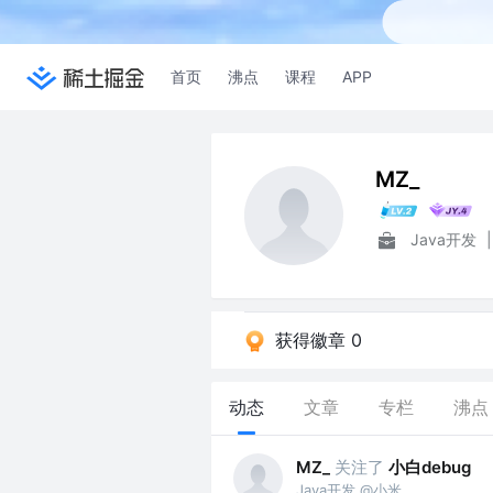
首页
沸点
课程
APP
MZ_
Java开发
|
获得徽章 0
动态
文章
专栏
沸点
关注了
小白debug
MZ_
Java开发 @小米