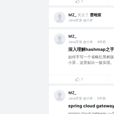
1
关注了
雲翊宸
MZ_
Java开发 @小米
MZ_
Java开发 @小米
4年前
·
深入理解hashmap之手
如何手写一个省略红黑树版
小异，这里贴出一版实现。..
7
MZ_
Java开发 @小米
5年前
·
spring cloud g
spring cloud gate