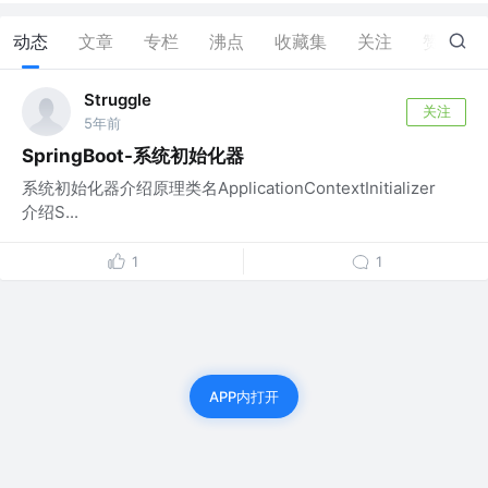
动态
文章
专栏
沸点
收藏集
关注
赞
1
Struggle
关注
5年前
SpringBoot-系统初始化器
系统初始化器介绍原理类名ApplicationContextInitializer
介绍S...
1
1
APP内打开