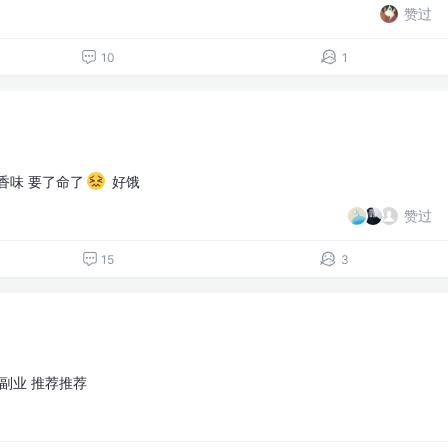
赞过
10
1
香味 要了命了
好饿
赞过
15
3
副业 推荐推荐