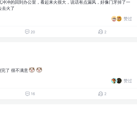
气冲冲的回到办公室，看起来火很大，说话有点漏风，好像门牙掉了一
去去火了
赞过
20
2
刷完了 很不满意
赞过
16
2