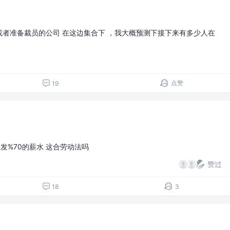
在或者准备裁员的公司 在这边集合下 ，我大概预测下接下来有多少人在
点赞
19
给发%70的薪水 这合劳动法吗
赞过
18
3