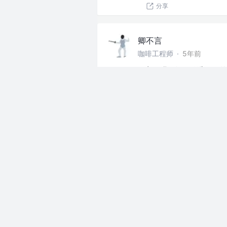
分享
卿不言
咖啡工程师
·
5年前
好家伙 我已经开始看2021
上班摸鱼
分享
卿不言
咖啡工程师
·
5年前
今天最后一天，XDJMM我
为所欲为；
上班摸鱼
分享