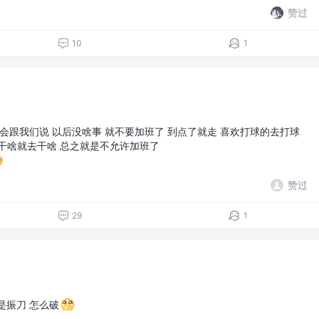
赞过
10
1
开会跟我们说 以后没啥事 就不要加班了 到点了就走 喜欢打球的去打球
干啥就去干啥 总之就是不允许加班了
赞过
29
1
都是振刀 怎么破