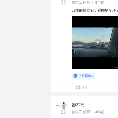
咖啡工程师
·
4年前
万能的掘友们，看图猜车环
上班摸鱼
分享
卿不言
咖啡工程师
·
4年前