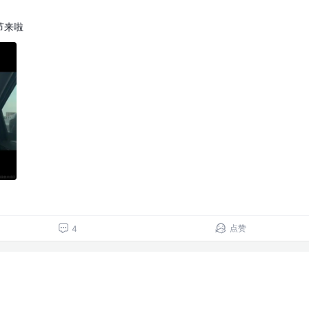
节来啦
点赞
4