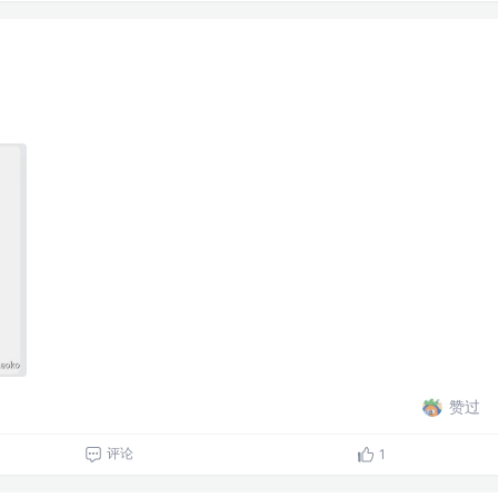
赞过
评论
1