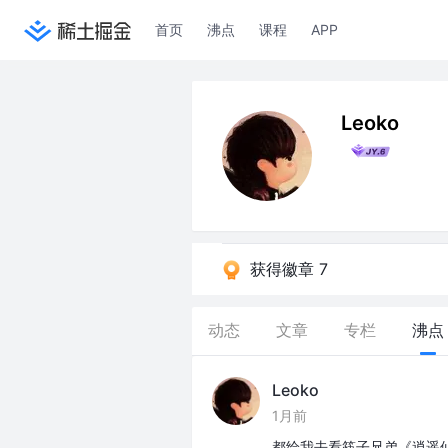
首页
沸点
课程
APP
Leoko
获得徽章 7
动态
文章
专栏
沸点
Leoko
1月前
都给我去看筷子兄弟《逍遥