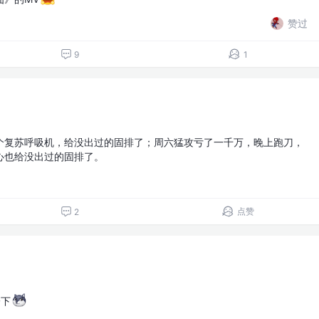
赞过
9
1
个复苏呼吸机，给没出过的固排了；周六猛攻亏了一千万，晚上跑刀，
心也给没出过的固排了。
点赞
2
一下