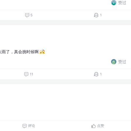
赞过
5
1
大雨了，真会挑时候啊
赞过
11
1
的
评论
点赞