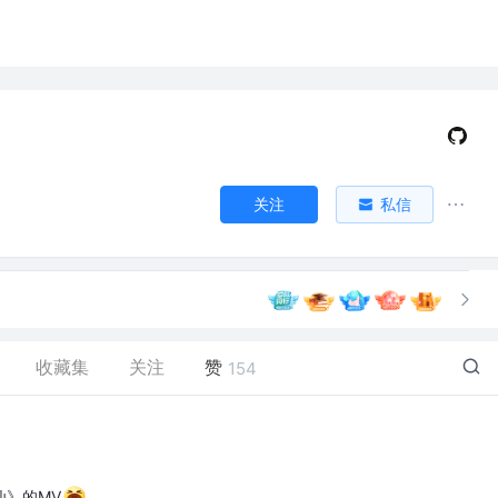
关注
私信
收藏集
关注
赞
154
仙》的MV