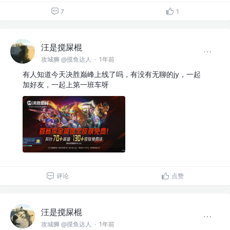
7
1
汪是搅屎棍
攻城狮 @摸鱼达人
·
1年前
有人知道今天决胜巅峰上线了吗，有没有无聊的jy，一起
加好友，一起上第一班车呀
评论
点赞
汪是搅屎棍
攻城狮 @摸鱼达人
·
1年前