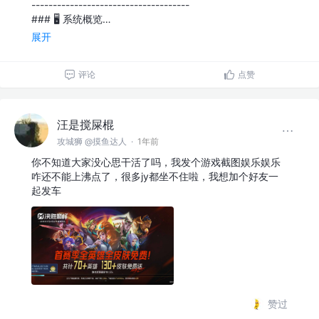
-------------------------------------
### 🖥 系统概览…
展开
评论
点赞
汪是搅屎棍
攻城狮 @摸鱼达人
·
1年前
你不知道大家没心思干活了吗，我发个游戏截图娱乐娱乐
咋还不能上沸点了，很多jy都坐不住啦，我想加个好友一
起发车
赞过