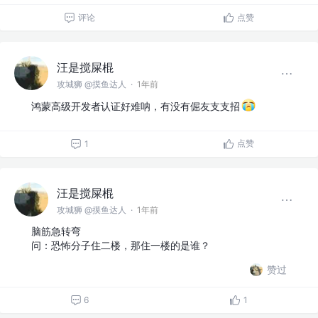
评论
点赞
汪是搅屎棍
攻城狮 @摸鱼达人
·
1年前
鸿蒙高级开发者认证好难呐，有没有倔友支支招
点赞
1
汪是搅屎棍
攻城狮 @摸鱼达人
·
1年前
脑筋急转弯
问：恐怖分子住二楼，那住一楼的是谁？
赞过
6
1