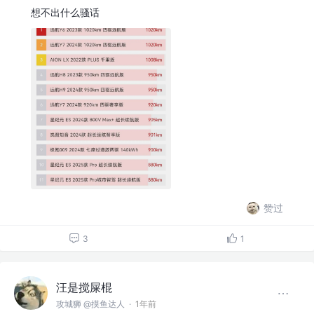
想不出什么骚话
赞过
3
1
汪是搅屎棍
攻城狮 @摸鱼达人
·
1年前