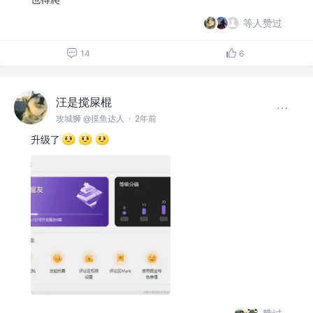
等人赞过
14
6
汪是搅屎棍
攻城狮 @摸鱼达人
·
2年前
升级了