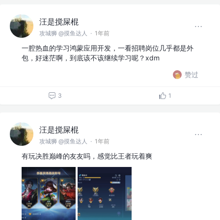
汪是搅屎棍
攻城狮 @摸鱼达人
·
1年前
一腔热血的学习鸿蒙应用开发，一看招聘岗位几乎都是外
包，好迷茫啊，到底该不该继续学习呢？xdm
赞过
3
1
汪是搅屎棍
攻城狮 @摸鱼达人
·
1年前
有玩决胜巅峰的友友吗，感觉比王者玩着爽