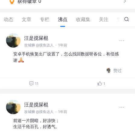
获得徽章 0
动态
文章
专栏
沸点
收藏集
关注
赞
685
汪是搅屎棍
攻城狮 @摸鱼达人
·
1年前
安卓手机恢复出厂设置了，怎么找回数据呀各位，有偿感
谢
赞过
11
1
汪是搅屎棍
攻城狮 @摸鱼达人
·
1年前
前途一片阴暗，好凉快；
生活千疮百孔，好透气。