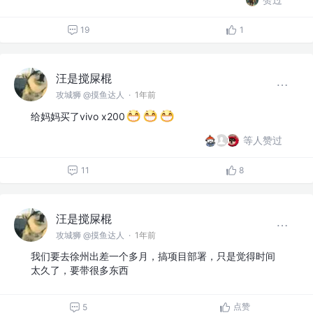
19
1
汪是搅屎棍
攻城狮 @摸鱼达人
·
1年前
给妈妈买了vivo x200
等人赞过
11
8
汪是搅屎棍
攻城狮 @摸鱼达人
·
1年前
我们要去徐州出差一个多月，搞项目部署，只是觉得时间
太久了，要带很多东西
点赞
5