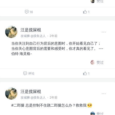
赞过
16
1
汪是搅屎棍
攻城狮 @摸鱼达人
·
2年前
当你关注到自己行为背后的意图时，你开始看见自己了；
当你关心意图背后的需要和感受时，你才真的看见了。 ---
伯特·海灵格-
赞过
评论
1
汪是搅屎棍
攻城狮 @摸鱼达人
·
2年前
#二郎腿 总是控制不住跷二郎腿怎么办？救救我
赞过