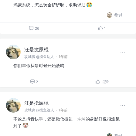
鸿蒙系统，怎么玩金铲铲呀，求助求助
赞过
26
1
汪是搅屎棍
攻城狮 @摸鱼达人
·
1年前
你们年假从啥时候开始放呐
点赞
2
汪是搅屎棍
攻城狮 @摸鱼达人
·
1年前
不论是抖音快手，还是微信掘进，坤坤的身影好像很难见
到了
赞过