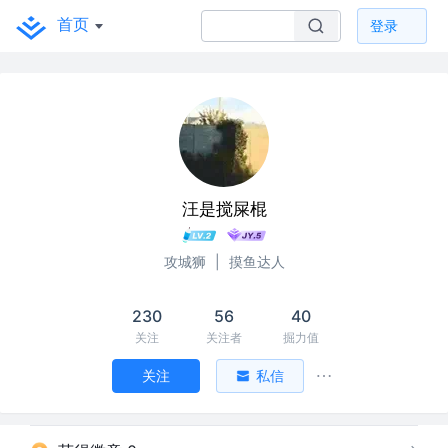
首页
登录
汪是搅屎棍
攻城狮
|
摸鱼达人
230
56
40
关注
关注者
掘力值
关注
私信